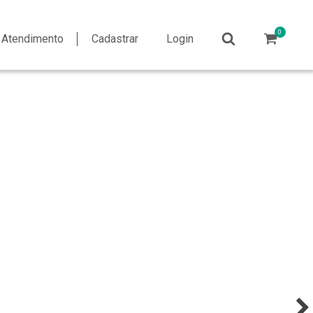
0
e Atendimento
Cadastrar
Login
ADE CNA
Pós-Graduação EAD