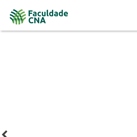
CPF
Senha
Ca
Esqueci minha senha