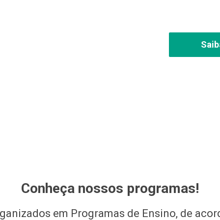
Saib
slideNum
slideNum
Conheça nossos programas!
rganizados em Programas de Ensino, de acor