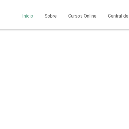
dastrar
Entrar
Início
Sobre
Cursos Online
Central d
FACULD
Graduação EAD e 